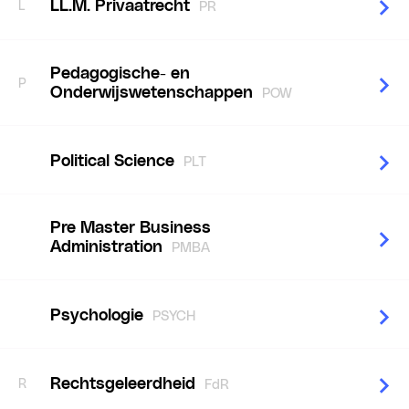
LL.M. Privaatrecht
L
PR
Pedagogische- en
P
Onderwijswetenschappen
POW
Political Science
PLT
Pre Master Business
Administration
PMBA
Psychologie
PSYCH
Rechtsgeleerdheid
R
FdR