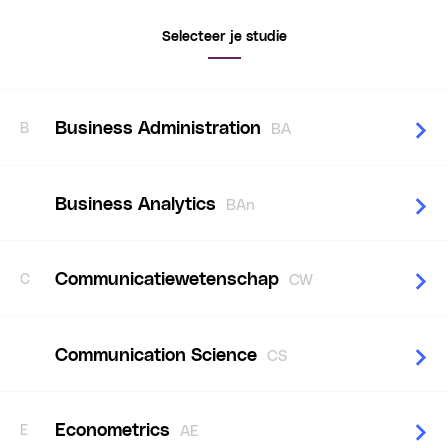
Selecteer je studie
Business Administration
B
BA
Business Analytics
BAn
Communicatiewetenschap
C
CW
Communication Science
CS
Econometrics
E
AE