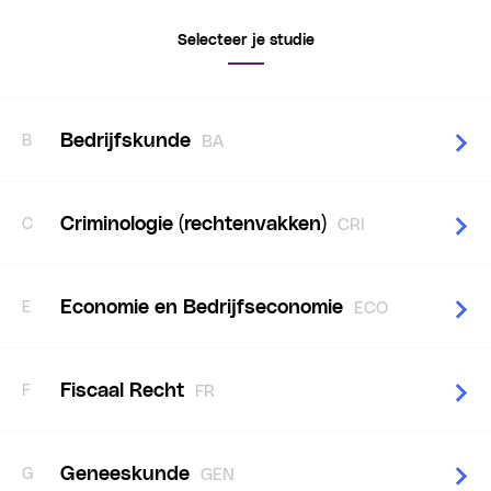
Selecteer je studie
Bedrijfskunde
B
BA
Criminologie (rechtenvakken)
C
CRI
Economie en Bedrijfseconomie
E
ECO
Fiscaal Recht
F
FR
Geneeskunde
G
GEN